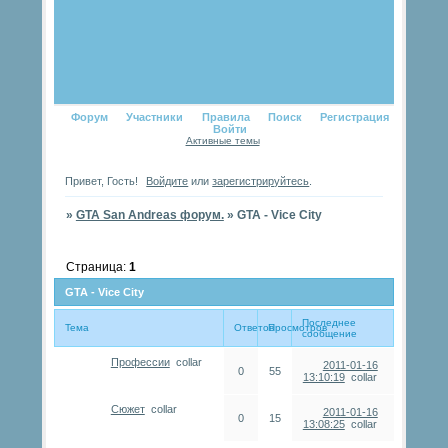
Форум
Участники
Правила
Поиск
Регистрация
Войти
Активные темы
Привет, Гость!
Войдите
или
зарегистрируйтесь
.
»
GTA San Andreas форум.
»
GTA - Vice City
Страница:
1
GTA - Vice City
Последнее
Тема
Ответов
Просмотров
сообщение
Профессии
collar
2011-01-16
0
55
13:10:19
collar
Сюжет
collar
2011-01-16
0
15
13:08:25
collar