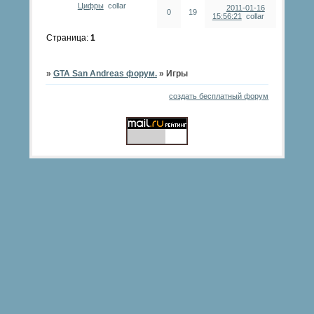
Цифры
collar
2011-01-16
0
19
15:56:21
collar
Страница:
1
»
GTA San Andreas форум.
»
Игры
создать бесплатный форум