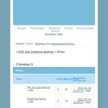
Форум
Участники
Правила
Поиск
Регистрация
Войти
Активные темы
Привет, Гость!
Войдите
или
зарегистрируйтесь
.
»
GTA San Andreas форум.
»
Игры
Страница:
1
Игры
Последнее
Тема
Ответов
Просмотров
сообщение
Где это находится?
2011-01-16
0
68
collar
16:01:16
collar
Урони на друга.
2011-01-16
0
16
collar
15:58:53
collar