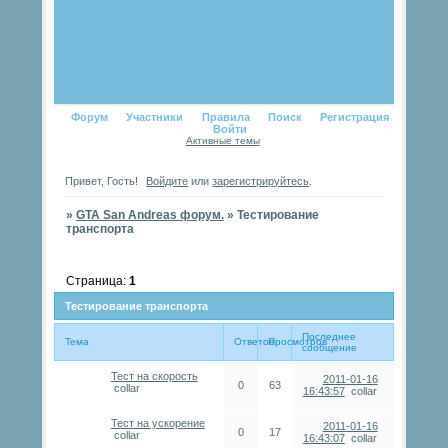
Форум
Участники
Правила
Поиск
Регистрация
Войти
Активные темы
Привет, Гость!
Войдите
или
зарегистрируйтесь
.
»
GTA San Andreas форум.
»
Тестирование
транспорта
Страница:
1
Тестирование транспорта
Последнее
Тема
Ответов
Просмотров
сообщение
Тест на скорость
2011-01-16
0
63
collar
16:43:57
collar
Тест на ускорение
2011-01-16
0
17
collar
16:43:07
collar