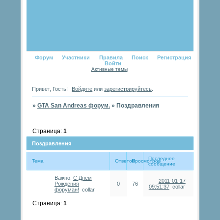
Форум
Участники
Правила
Поиск
Регистрация
Войти
Активные темы
Привет, Гость!
Войдите
или
зарегистрируйтесь
.
»
GTA San Andreas форум.
»
Поздравления
Страница:
1
Поздравления
Последнее
Тема
Ответов
Просмотров
сообщение
Важно:
С Днем
2011-01-17
Рождения
0
76
09:51:37
collar
форуман!
collar
Страница:
1