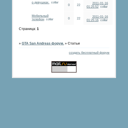
о девушках.
collar
2011-01-16
0
22
01:25:52
collar
Мобильный
2011-01-16
0
22
телефон
collar
01:25:16
collar
Страница:
1
»
GTA San Andreas форум.
»
Статьи
создать бесплатный форум