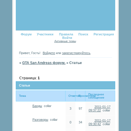
Форум
Участники
Правила
Поиск
Регистрация
Войти
Активные темы
Привет, Гость!
Войдите
или
зарегистрируйтесь
.
»
GTA San Andreas форум.
»
Статьи
Страница:
1
Статьи
Последнее
Тема
Ответов
Просмотров
сообщение
Банды
collar
2011-01-17
3
97
09:37:22
collar
Разговоры
collar
2011-01-17
0
34
09:30:42
collar