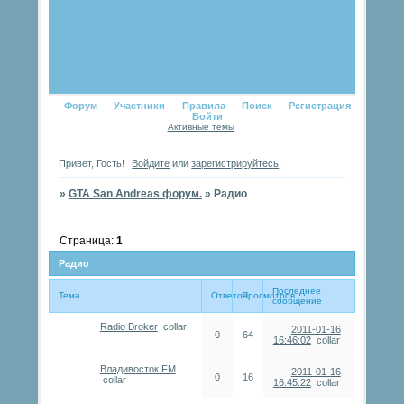
Форум
Участники
Правила
Поиск
Регистрация
Войти
Активные темы
Привет, Гость!
Войдите
или
зарегистрируйтесь
.
»
GTA San Andreas форум.
»
Радио
Страница:
1
Радио
Последнее
Тема
Ответов
Просмотров
сообщение
Radio Broker
collar
2011-01-16
0
64
16:46:02
collar
Владивосток FM
2011-01-16
0
16
collar
16:45:22
collar