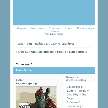
Форум
Участники
Правила
Поиск
Регистрация
Войти
Активные темы
Привет, Гость!
Войдите
или
зарегистрируйтесь
.
»
GTA San Andreas форум.
»
Радио
»
Radio Broker
Страница:
1
Radio Broker
1
Поделиться
collar
2011-01-16 16:46:02
Администратор
Список песен:
1. Arm In Arm (Shy
Child Mix)" - The
Boggs
2. Cocaine" -
Cheeseburger