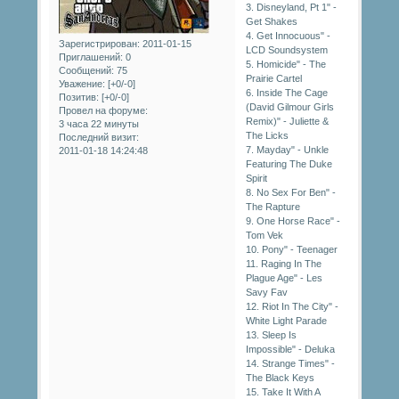
3. Disneyland, Pt 1" -
Get Shakes
4. Get Innocuous" -
Зарегистрирован
: 2011-01-15
LCD Soundsystem
Приглашений:
0
5. Homicide" - The
Сообщений:
75
Prairie Cartel
Уважение:
[+0/-0]
6. Inside The Cage
Позитив:
[+0/-0]
(David Gilmour Girls
Провел на форуме:
Remix)" - Juliette &
3 часа 22 минуты
The Licks
Последний визит:
7. Mayday" - Unkle
2011-01-18 14:24:48
Featuring The Duke
Spirit
8. No Sex For Ben" -
The Rapture
9. One Horse Race" -
Tom Vek
10. Pony" - Teenager
11. Raging In The
Plague Age" - Les
Savy Fav
12. Riot In The City" -
White Light Parade
13. Sleep Is
Impossible" - Deluka
14. Strange Times" -
The Black Keys
15. Take It With A